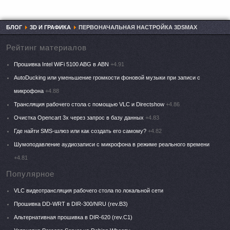
БЛОГ
3D И ГРАФИКА
ПЕРВОНАЧАЛЬНАЯ НАСТРОЙКА 3DSMAX
Рейтинг материалов
Прошивка Intel WiFi 5100 ABG в ABN
+4.91
AutoDucking или уменьшение громкости фоновой музыки при записи с
микрофона
+4.88
Трансляция рабочего стола с помощью VLC и Directshow
+4.86
Очистка Opencart 3x через запрос в базу данных
+4.83
Где найти SMS-шлюз или как создать его самому?
+4.82
Шумоподавление аудиозаписи с микрофона в режиме реального времени
+4.81
Популярное
VLC видеотрансляция рабочего стола по локальной сети
Прошивка DD-WRT в DIR-300/NRU (rev.B3)
Альтернативная прошивка в DIR-620 (rev.C1)