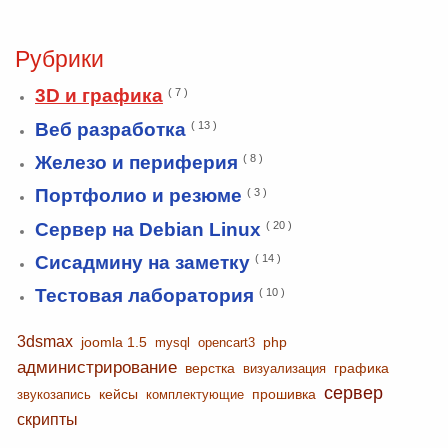
Рубрики
3D и графика
( 7 )
Веб разработка
( 13 )
Железо и периферия
( 8 )
Портфолио и резюме
( 3 )
Сервер на Debian Linux
( 20 )
Сисадмину на заметку
( 14 )
Тестовая лаборатория
( 10 )
3dsmax
joomla 1.5
php
mysql
opencart3
администрирование
верстка
графика
визуализация
сервер
кейсы
прошивка
звукозапись
комплектующие
скрипты