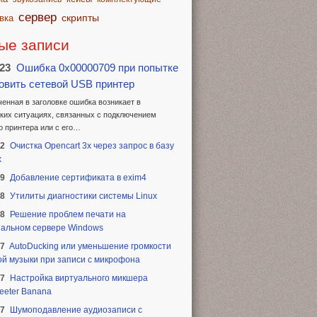
сервер
скрипты
вка
ые записи
.23
Ошибка 0x00000709 при попытке
овить сетевой USB принтер
енная в заголовке ошибка возникает в
ких ситуациях, связанных с подключением
о принтера или с его…
22
Очистка Opencart 3x через запрос в базу
х
19
Добавление сертификата в exim4
18
Утилиты диагностики системы Linux
18
Решение проблем печати на
альном сервере Windows
17
AutoDucking или уменьшение громкости
й музыки при записи с микрофона
17
Настройка виртуального микшера
eeter Banana
17
Шумоподавление аудиозаписи с