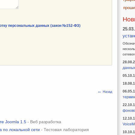
проши
Нов
отку персональных данных (закон №152-ФЗ)
25.03
устан
Обознач
несколь
сетевог
28.08.
данны
05.10.
18.08.
←
06.05.
Назад
термин
22.10.
фоново
12.10.
те Joomla 1.5
- Веб разработка
VoiceM
а по локальной сети
- Тестовая лаборатория
10.10.