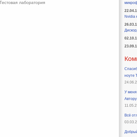
Тестовая лаборатория
микроф
22.04.
Nvidia
26.03.
Дискор
02.10.
23.09.
Ком
Спасиб
ноуте T
24.06.
У меня 
Автору
11.05.2
Всё от
03.03.
Добрый