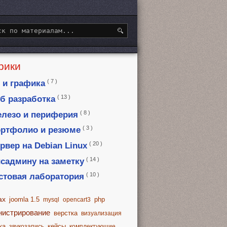
рики
( 7 )
 и графика
( 13 )
б разработка
( 8 )
лезо и периферия
( 3 )
ртфолио и резюме
( 20 )
рвер на Debian Linux
( 14 )
садмину на заметку
( 10 )
стовая лаборатория
ax
joomla 1.5
php
mysql
opencart3
нистрирование
верстка
визуализация
ка
кейсы
звукозапись
комплектующие