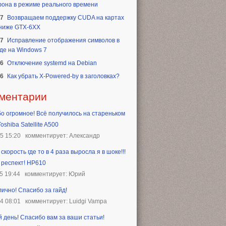
она в режиме реального времени
17
Возвращаем поддержку CUDA на картах
 ниже GTX-6XX
17
Исправление отображения символов в
де на Windows 7
16
Отключение systemd на Debian
16
Как убрать X-Powered-by в заголовках?
ментарии
о огромное! Всё получилось на стареньком
oshiba Satellite A500
25 15:20
комментирует: Александр
скорость где то в 4 раза выросла я в шоке!!!
 респект! HP610
5 19:44
комментирует: Юрий
лично! Спасибо за гайд!
24 08:01
комментирует: Luidgi Vampa
 день! Спасибо вам за ваши статьи!