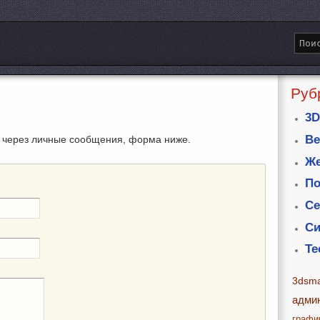
Руб
3D
Ве
 через личные сообщения, форма ниже.
Же
По
Се
Си
Те
3dsm
адми
графи