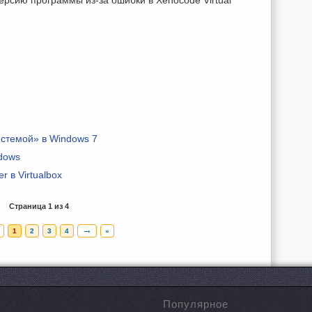
стемой» в Windows 7
dows
r в Virtualbox
Страница 1 из 4
→
1
2
3
4
»
Популярное