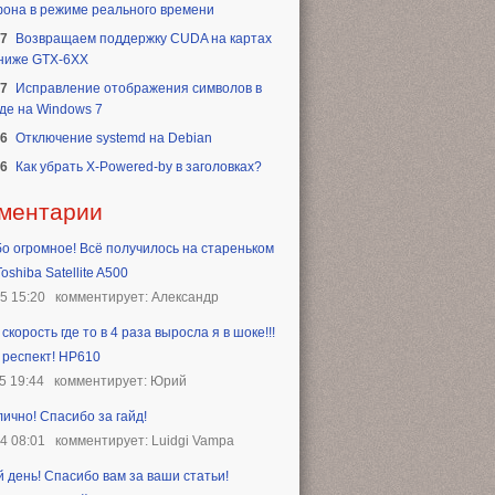
она в режиме реального времени
17
Возвращаем поддержку CUDA на картах
 ниже GTX-6XX
17
Исправление отображения символов в
де на Windows 7
16
Отключение systemd на Debian
16
Как убрать X-Powered-by в заголовках?
ментарии
о огромное! Всё получилось на стареньком
oshiba Satellite A500
25 15:20
комментирует: Александр
скорость где то в 4 раза выросла я в шоке!!!
 респект! HP610
5 19:44
комментирует: Юрий
лично! Спасибо за гайд!
24 08:01
комментирует: Luidgi Vampa
 день! Спасибо вам за ваши статьи!