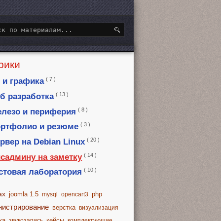
рики
( 7 )
 и графика
( 13 )
б разработка
( 8 )
лезо и периферия
( 3 )
ртфолио и резюме
( 20 )
рвер на Debian Linux
( 14 )
садмину на заметку
( 10 )
стовая лаборатория
ax
joomla 1.5
php
mysql
opencart3
нистрирование
верстка
визуализация
ка
кейсы
звукозапись
комплектующие