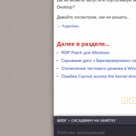
Desktop?
Давайте посмотрим, как ее решить...
Подробнее...
Далее в разделе...
RDP Patch для Windows
Скрываем диск «Зарезервировано си
Отключение тестового режима в Win
Ошибка Cannot access the kernel drive
←
«
БЛОГ
СИСАДМИНУ НА ЗАМЕТКУ
Рейтинг материалов