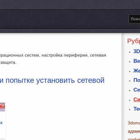
Руб
3D
рационных систем, настройка периферии, сетевая
Ве
 защита.
Же
 попытке установить сетевой
По
Се
Си
Те
3dsm
адми
графи