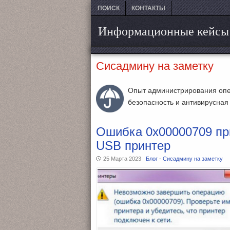
ПОИСК
КОНТАКТЫ
Информационные кейсы
Сисадмину на заметку
Опыт администрирования опе
безопасность и антивирусная
Ошибка 0x00000709 при
USB принтер
25 Марта 2023
Блог
-
Сисадмину на заметку