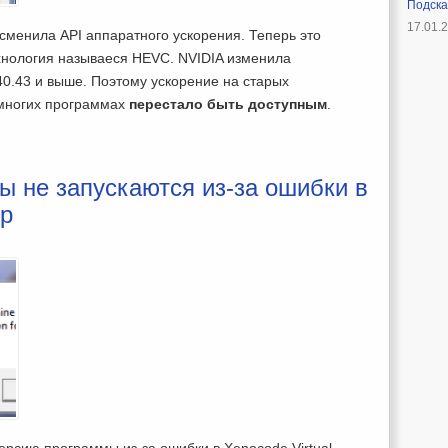
Подска
17.01.
 сменила API аппаратного ускорения. Теперь это
хнология называеся HEVC. NVIDIA изменила
40.43 и выше. Поэтому ускорение на старых
 многих программах
перестало быть доступным
.
 не запускаются из-за ошибки в
op
ерсию программы из-за ошибки в Xenocode Virtual