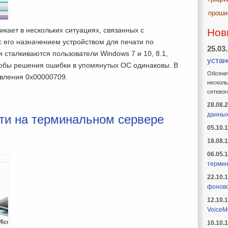
проши
икает в нескольких ситуациях, связанных с
Нов
 его назначением устройством для печати по
25.03
сталкиваются пользователи Windows 7 и 10, 8.1,
устан
обы решения ошибки в упомянутых ОС одинаковы. В
Обознач
вления 0x00000709.
несколь
сетевог
28.08.
данны
ти на терминальном сервере
05.10.
18.08.
06.05.
термин
22.10.
фоново
12.10.
VoiceM
10.10.