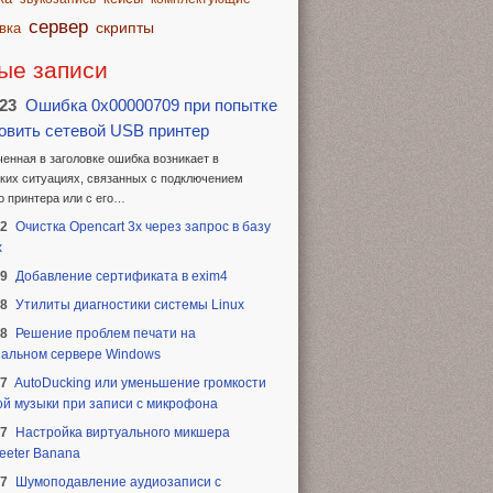
сервер
скрипты
вка
ые записи
.23
Ошибка 0x00000709 при попытке
овить сетевой USB принтер
енная в заголовке ошибка возникает в
ких ситуациях, связанных с подключением
о принтера или с его…
22
Очистка Opencart 3x через запрос в базу
х
19
Добавление сертификата в exim4
18
Утилиты диагностики системы Linux
18
Решение проблем печати на
альном сервере Windows
17
AutoDucking или уменьшение громкости
й музыки при записи с микрофона
17
Настройка виртуального микшера
eeter Banana
17
Шумоподавление аудиозаписи с