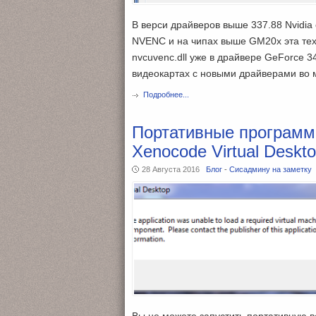
В верси драйверов выше 337.88 Nvidia
NVENC и на чипах выше GM20x эта те
nvcuvenc.dll уже в драйвере GeForce 3
видеокартах с новыми драйверами во
Подробнее...
Портативные программы
Xenocode Virtual Deskt
28 Августа 2016
Блог
-
Сисадмину на заметку
Вы не можете запустить портативную в