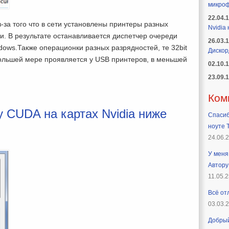
микроф
22.04.
-за того что в сети установлены принтеры разных
Nvidia
. В результате останавливается диспетчер очереди
26.03.
ows.Также операционки разных разрядностей, те 32bit
Дискор
большей мере проявляется у USB принтеров, в меньшей
02.10.
23.09.
Ком
 CUDA на картах Nvidia ниже
Спасиб
ноуте T
24.06.
У меня 
Автору
11.05.2
Всё от
03.03.
Добрый