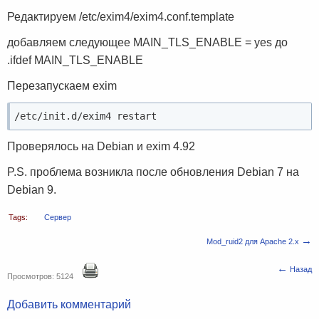
Редактируем /etc/exim4/exim4.conf.template
добавляем следующее MAIN_TLS_ENABLE = yes до
.ifdef MAIN_TLS_ENABLE
Перезапускаем exim
/etc/init.d/exim4 restart
Проверялось на Debian и exim 4.92
P.S. проблема возникла после обновления Debian 7 на
Debian 9.
Tags:
Сервер
→
Mod_ruid2 для Apache 2.x
←
Назад
Просмотров: 5124
Добавить комментарий