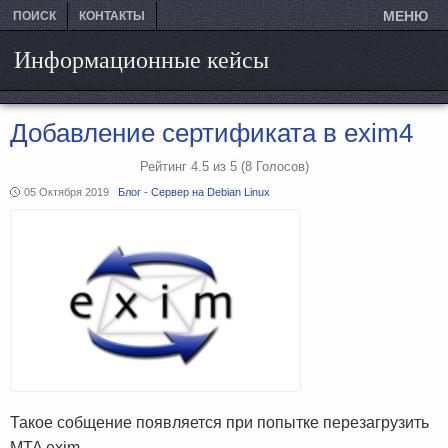
МЕНЮ
ПОИСК
КОНТАКТЫ
Информационные кейсы
Добавление сертификата в exim4
Рейтинг
4.5
из
5
(8
Голосов)
05 Октября 2019
Блог
-
Сервер на Debian Linux
Такое собщение появляется при попытке перезагрузить
MTA exim