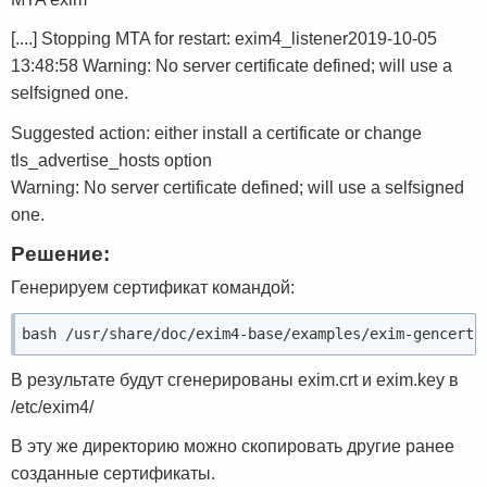
[....] Stopping MTA for restart: exim4_listener2019-10-05
13:48:58 Warning: No server certificate defined; will use a
selfsigned one.
Suggested action: either install a certificate or change
tls_advertise_hosts option
Warning: No server certificate defined; will use a selfsigned
one.
Решение:
Генерируем сертификат командой:
bash /usr/share/doc/exim4-base/examples/exim-gencert
В результате будут сгенерированы exim.crt и exim.key в
/etc/exim4/
В эту же директорию можно скопировать другие ранее
созданные сертификаты.