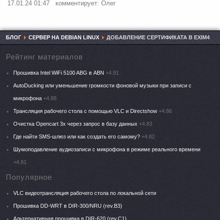
17.01.24 01:47
комментирует: Олег
БЛОГ
СЕРВЕР НА DEBIAN LINUX
ДОБАВЛЕНИЕ СЕРТИФИКАТА В EXIM4
Рейтинг материалов
Прошивка Intel WiFi 5100 ABG в ABN
+4.91
AutoDucking или уменьшение громкости фоновой музыки при записи с
микрофона
+4.88
Трансляция рабочего стола с помощью VLC и Directshow
+4.86
Очистка Opencart 3x через запрос в базу данных
+4.83
Где найти SMS-шлюз или как создать его самому?
+4.82
Шумоподавление аудиозаписи с микрофона в режиме реального времени
+4.81
Популярное
VLC видеотрансляция рабочего стола по локальной сети
Прошивка DD-WRT в DIR-300/NRU (rev.B3)
Альтернативная прошивка в DIR-620 (rev.C1)