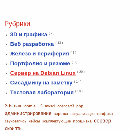
Рубрики
3D и графика
( 7 )
Веб разработка
( 13 )
Железо и периферия
( 8 )
Портфолио и резюме
( 3 )
Сервер на Debian Linux
( 20 )
Сисадмину на заметку
( 14 )
Тестовая лаборатория
( 10 )
3dsmax
joomla 1.5
php
mysql
opencart3
администрирование
верстка
графика
визуализация
сервер
кейсы
прошивка
звукозапись
комплектующие
скрипты