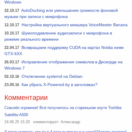
Windows
22.10.17
AutoDucking или уменьшение громкости фоновой
музыки при записи с микрофона
12.10.17
Настройка виртуального микшера VoiceMeeter Banana
10.10.17
Шумоподавление аудиозаписи с микрофона в
режиме реального времени
22.04.17
Возвращаем поддержку CUDA на картах Nvidia ниже
GTX-6XX
26.03.17
Исправление отображения символов в Дискорде на
Windows 7
02.10.16
Отключение systemd на Debian
23.09.16
Как убрать X-Powered-by в заголовках?
Комментарии
Спасибо огромное! Всё получилось на стареньком ноуте Toshiba
Satellite A500
24.06.25 15:20
комментирует: Александр
У меня скорость где то в 4 раза выросла я в шоке!!!Автору респект!