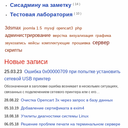
Сисадмину на заметку
( 14 )
Тестовая лаборатория
( 10 )
3dsmax
joomla 1.5
php
mysql
opencart3
администрирование
верстка
графика
визуализация
сервер
кейсы
прошивка
звукозапись
комплектующие
скрипты
Новые записи
25.03.23
Ошибка 0x00000709 при попытке установить
сетевой USB принтер
Обозначенная в заголовке ошибка возникает в нескольких ситуациях,
связанных с подключением сетевого принтера или с его…
28.08.22
Очистка Opencart 3x через запрос в базу данных
05.10.19
Добавление сертификата в exim4
18.08.18
Утилиты диагностики системы Linux
06.05.18
Решение проблем печати на терминальном сервере