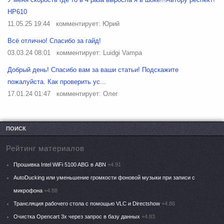
HP610
11.05.25 19:44
комментирует: Юрий
Всё отлично! Спасибо за гайд!
03.03.24 08:01
комментирует: Luidgi Vampa
Добрый день! Спасибо вам за ваши статьи! Подскажите
пожалуйста. Как проверить ус...
17.01.24 01:47
комментирует: Олег
ПОИСК
Рейтинг материалов
Прошивка Intel WiFi 5100 ABG в ABN
+4.91
AutoDucking или уменьшение громкости фоновой музыки при записи с
микрофона
+4.88
Трансляция рабочего стола с помощью VLC и Directshow
+4.86
Очистка Opencart 3x через запрос в базу данных
+4.83