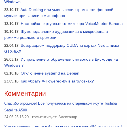
Windows
22.10.17
AutoDucking или уменьшение громкости фоновой
музыки при записи с микрофона
12.10.17
Настройка виртуального микшера VoiceMeeter Banana
10.10.17
Шумоподавление аудиозаписи с микрофона в
режиме реального времени
22.04.17
Возвращаем поддержку CUDA на картах Nvidia ниже
GTX-6XX
26.03.17
Исправление отображения символов в Дискорде на
Windows 7
02.10.16
Отключение systemd на Debian
23.09.16
Как убрать X-Powered-by в заголовках?
Комментарии
Спасибо огромное! Всё получилось на стареньком ноуте Toshiba
Satellite A500
24.06.25 15:20
комментирует: Александр
У меня скорость где то в 4 раза выросла я в шоке!!!Автору респект!