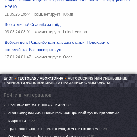
HP610
11.05.25 19:44
комментирует: Юрий
Всё отлично! Спасибо за гайд!
03.03.24 08:01
комментирует: Luidgi Vampa
Добрый день! Спасибо вам за ваши статьи! Подскажите
пожалуйста. Как проверить ус...
17.01.24 01:47
комментирует: Олег
БЛОГ
ТЕСТОВАЯ ЛАБОРАТОРИЯ
AUTODUCKING ИЛИ УМЕНЬШЕНИЕ
ГРОМКОСТИ ФОНОВОЙ МУЗЫКИ ПРИ ЗАПИСИ С МИКРОФОНА
Рейтинг материалов
Прошивка Intel WiFi 5100 ABG в ABN
+4.91
AutoDucking или уменьшение громкости фоновой музыки при записи с
микрофона
+4.88
Трансляция рабочего стола с помощью VLC и Directshow
+4.86
Очистка Opencart 3x через запрос в базу данных
+4.83