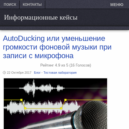
МЕНЮ
ПОИСК
КОНТАКТЫ
Информационные кейсы
AutoDucking или уменьшение
громкости фоновой музыки при
записи с микрофона
Рейтинг
4.9
из
5
(16
Голосов)
22 Октября 2017
Блог
-
Тестовая лаборатория