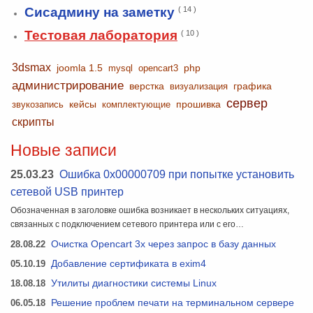
Сисадмину на заметку
( 14 )
Тестовая лаборатория
( 10 )
3dsmax
joomla 1.5
php
mysql
opencart3
администрирование
верстка
графика
визуализация
сервер
кейсы
прошивка
звукозапись
комплектующие
скрипты
Новые записи
25.03.23
Ошибка 0x00000709 при попытке установить
сетевой USB принтер
Обозначенная в заголовке ошибка возникает в нескольких ситуациях,
связанных с подключением сетевого принтера или с его…
28.08.22
Очистка Opencart 3x через запрос в базу данных
05.10.19
Добавление сертификата в exim4
18.08.18
Утилиты диагностики системы Linux
06.05.18
Решение проблем печати на терминальном сервере