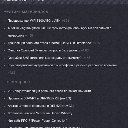
КОМПЬЮТЕРА ЧЕРЕЗ RDP
Рейтинг материалов
Прошивка Intel WiFi 5100 ABG в ABN
+4.91
AutoDucking или уменьшение громкости фоновой музыки при записи с
микрофона
+4.88
Трансляция рабочего стола с помощью VLC и Directshow
+4.86
Очистка Opencart 3x через запрос в базу данных
+4.83
Где найти SMS-шлюз или как создать его самому?
+4.82
Шумоподавление аудиозаписи с микрофона в режиме реального времени
+4.81
Популярное
VLC видеотрансляция рабочего стола по локальной сети
Прошивка DD-WRT в DIR-300/NRU (rev.B3)
Альтернативная прошивка в DIR-620 (rev.C1)
Установка Percona Server на Debian Wheezy
Что даёт PFC ? (Power Factor Correction)