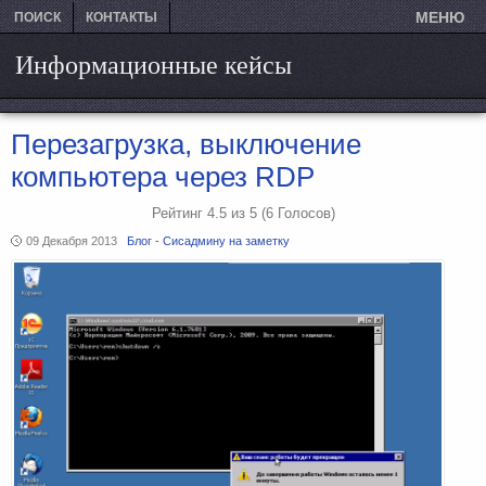
МЕНЮ
ПОИСК
КОНТАКТЫ
Информационные кейсы
Перезагрузка, выключение
компьютера через RDP
Рейтинг
4.5
из
5
(6
Голосов)
09 Декабря 2013
Блог
-
Сисадмину на заметку