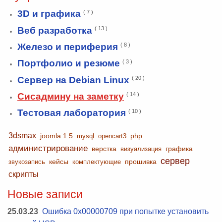
3D и графика
( 7 )
Веб разработка
( 13 )
Железо и периферия
( 8 )
Портфолио и резюме
( 3 )
Сервер на Debian Linux
( 20 )
Сисадмину на заметку
( 14 )
Тестовая лаборатория
( 10 )
3dsmax
joomla 1.5
php
mysql
opencart3
администрирование
верстка
графика
визуализация
сервер
кейсы
прошивка
звукозапись
комплектующие
скрипты
Новые записи
25.03.23
Ошибка 0x00000709 при попытке установить