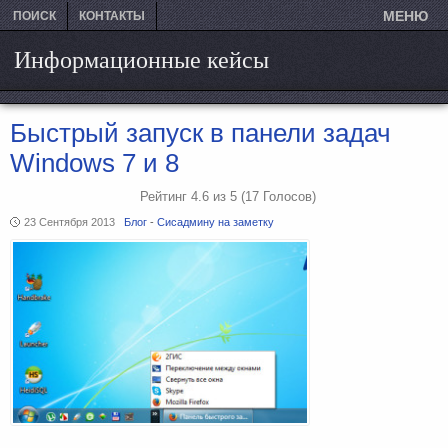
МЕНЮ
ПОИСК
КОНТАКТЫ
Информационные кейсы
Быстрый запуск в панели задач
Windows 7 и 8
Рейтинг
4.6
из
5
(17
Голосов)
23 Сентября 2013
Блог
-
Сисадмину на заметку