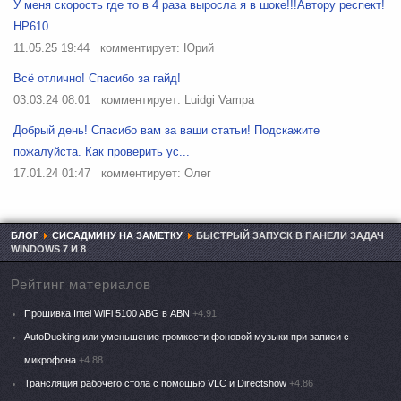
У меня скорость где то в 4 раза выросла я в шоке!!!Автору респект!
HP610
11.05.25 19:44
комментирует: Юрий
Всё отлично! Спасибо за гайд!
03.03.24 08:01
комментирует: Luidgi Vampa
Добрый день! Спасибо вам за ваши статьи! Подскажите
пожалуйста. Как проверить ус...
17.01.24 01:47
комментирует: Олег
БЛОГ
СИСАДМИНУ НА ЗАМЕТКУ
БЫСТРЫЙ ЗАПУСК В ПАНЕЛИ ЗАДАЧ
WINDOWS 7 И 8
Рейтинг материалов
Прошивка Intel WiFi 5100 ABG в ABN
+4.91
AutoDucking или уменьшение громкости фоновой музыки при записи с
микрофона
+4.88
Трансляция рабочего стола с помощью VLC и Directshow
+4.86