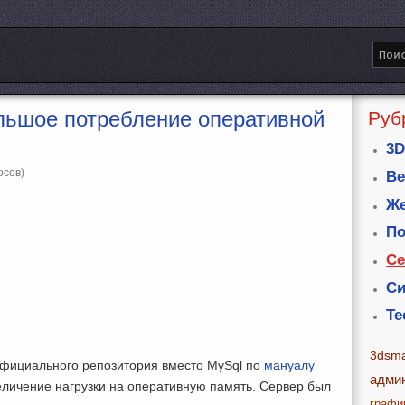
большое потребление оперативной
Руб
3D
осов)
Ве
Же
По
Се
Си
Те
3dsm
 официального репозитория вместо MySql по
мануалу
адми
еличение нагрузки на оперативную память. Сервер был
графи