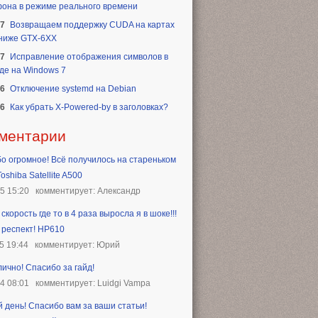
она в режиме реального времени
17
Возвращаем поддержку CUDA на картах
 ниже GTX-6XX
17
Исправление отображения символов в
де на Windows 7
16
Отключение systemd на Debian
16
Как убрать X-Powered-by в заголовках?
ментарии
о огромное! Всё получилось на стареньком
oshiba Satellite A500
25 15:20
комментирует: Александр
скорость где то в 4 раза выросла я в шоке!!!
 респект! HP610
5 19:44
комментирует: Юрий
лично! Спасибо за гайд!
24 08:01
комментирует: Luidgi Vampa
 день! Спасибо вам за ваши статьи!