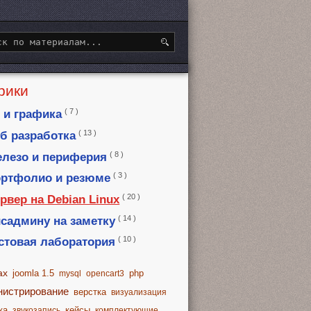
рики
( 7 )
 и графика
( 13 )
б разработка
( 8 )
лезо и периферия
( 3 )
ртфолио и резюме
( 20 )
рвер на Debian Linux
( 14 )
садмину на заметку
( 10 )
стовая лаборатория
ax
joomla 1.5
php
mysql
opencart3
нистрирование
верстка
визуализация
ка
кейсы
звукозапись
комплектующие