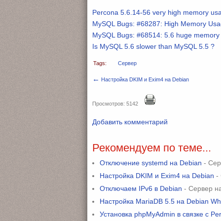
Percona 5.6.14-56 very high memory us
MySQL Bugs: #68287: High Memory Usa
MySQL Bugs: #68514: 5.6 huge memory 
Is MySQL 5.6 slower than MySQL 5.5 ?
Tags:
Сервер
←
Настройка DKIM и Exim4 на Debian
Просмотров: 5142
Добавить комментарий
Рекомендуем по теме...
Отключение systemd на Debian
- Сер
Настройка DKIM и Exim4 на Debian
-
Отключаем IPv6 в Debian
- Сервер на
Настройка MariaDB 5.5 на Debian W
Установка phpMyAdmin в связке с Pe