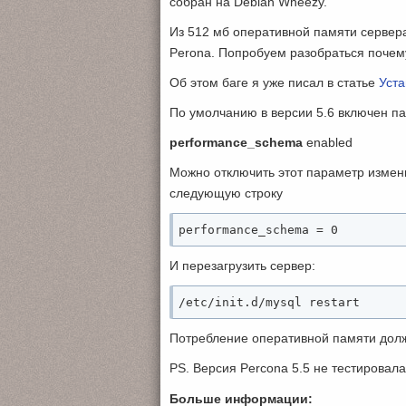
собран на Debian Wheezy.
Из 512 мб оперативной памяти сервер
Perona. Попробуем разобраться почему
Об этом баге я уже писал в статье
Уста
По умолчанию в версии 5.6 включен п
performance_schema
enabled
Можно отключить этот параметр изменив
следующую строку
performance_schema = 0
И перезагрузить сервер:
/etc/init.d/mysql restart
Потребление оперативной памяти долж
PS. Версия Percona 5.5 не тестировала
Больше информации: