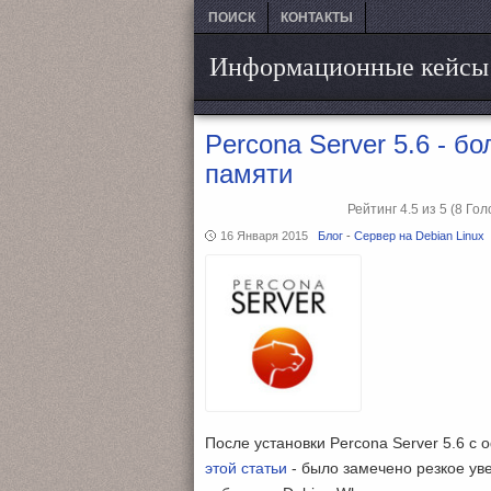
ПОИСК
КОНТАКТЫ
Информационные кейсы
Percona Server 5.6 - 
памяти
Рейтинг
4.5
из
5
(8
Гол
16 Января 2015
Блог
-
Сервер на Debian Linux
После установки Percona Server 5.6 с
этой статьи
- было замечено резкое ув