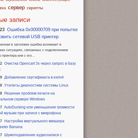
сервер
скрипты
вка
ые записи
.23
Ошибка 0x00000709 при попытке
овить сетевой USB принтер
енная в заголовке ошибка возникает в
ких ситуациях, связанных с подключением
о принтера или с его…
22
Очистка Opencart 3x через запрос в базу
х
19
Добавление сертификата в exim4
18
Утилиты диагностики системы Linux
18
Решение проблем печати на
альном сервере Windows
17
AutoDucking или уменьшение громкости
й музыки при записи с микрофона
17
Настройка виртуального микшера
eeter Banana
17
Шумоподавление аудиозаписи с