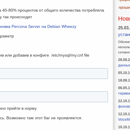
проши
а 40-80% процентов от общего количества потребляла
 так происходит.
Нов
новка Percona Server на Debian Wheezy
25.03
устан
араметр
Обознач
несколь
сетевог
 или добавив в конфиге /etc/mysql/my.cnf file
28.08.
данны
05.10.
18.08.
06.05.
термин
22.10.
фоново
но прийти в норму.
12.10.
сь. Возможно там этот баг не проявляется.
VoiceM
10.10.