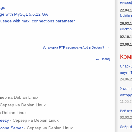
микроф
age
22.04.
ge with MySQL 5.6.12 GA
Nvidia
usage with max_connections parameter
26.03.
Дискор
02.10.
23.09.
→
Установка FTP сервера vsftpd в Debian 7
Ком
←
Назад
Спасиб
ноуте T
24.06.
У меня 
Автору
вер на Debian Linux
11.05.2
 Сервер на Debian Linux
Всё от
 Debian Linux
03.03.
heezy
- Сервер на Debian Linux
Добрый
rcona Server
- Сервер на Debian Linux