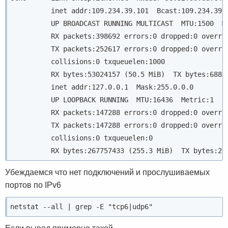
          inet addr:109.234.39.101  Bcast:109.234.39.
          UP BROADCAST RUNNING MULTICAST  MTU:1500  M
          RX packets:398692 errors:0 dropped:0 overru
          TX packets:252617 errors:0 dropped:0 overru
          collisions:0 txqueuelen:1000
          RX bytes:53024157 (50.5 MiB)  TX bytes:6885
          inet addr:127.0.0.1  Mask:255.0.0.0
          UP LOOPBACK RUNNING  MTU:16436  Metric:1
          RX packets:147288 errors:0 dropped:0 overru
          TX packets:147288 errors:0 dropped:0 overru
          collisions:0 txqueuelen:0
Убеждаемся что нет подключений и прослушиваемых
портов по IPv6