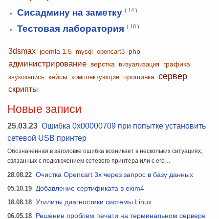
Сисадмину на заметку
( 14 )
Тестовая лаборатория
( 10 )
3dsmax
joomla 1.5
php
mysql
opencart3
администрирование
верстка
графика
визуализация
сервер
кейсы
прошивка
звукозапись
комплектующие
скрипты
Новые записи
25.03.23
Ошибка 0x00000709 при попытке установить
сетевой USB принтер
Обозначенная в заголовке ошибка возникает в нескольких ситуациях,
связанных с подключением сетевого принтера или с его…
28.08.22
Очистка Opencart 3x через запрос в базу данных
05.10.19
Добавление сертификата в exim4
18.08.18
Утилиты диагностики системы Linux
06.05.18
Решение проблем печати на терминальном сервере