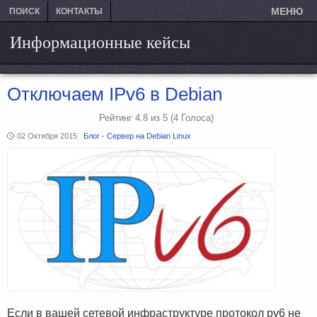
МЕНЮ
ПОИСК
КОНТАКТЫ
Информационные кейсы
Отключаем IPv6 в Debian
Рейтинг
4.8
из
5
(4
Голоса)
02 Октября 2015
Блог
-
Сервер на Debian Linux
Если в вашей сетевой инфраструктуре протокол pv6 не