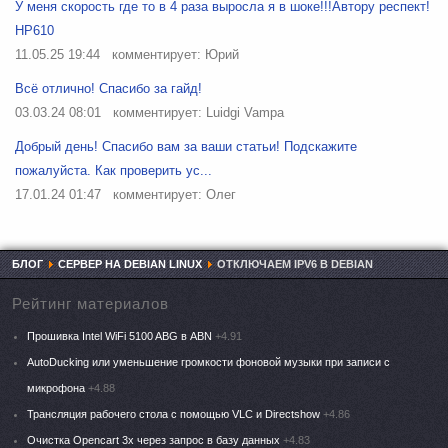
У меня скорость где то в 4 раза выросла я в шоке!!!Автору респект!
HP610
11.05.25 19:44
комментирует: Юрий
Всё отлично! Спасибо за гайд!
03.03.24 08:01
комментирует: Luidgi Vampa
Добрый день! Спасибо вам за ваши статьи! Подскажите
пожалуйста. Как проверить ус...
17.01.24 01:47
комментирует: Олег
БЛОГ
СЕРВЕР НА DEBIAN LINUX
ОТКЛЮЧАЕМ IPV6 В DEBIAN
Рейтинг материалов
Прошивка Intel WiFi 5100 ABG в ABN
+4.91
AutoDucking или уменьшение громкости фоновой музыки при записи с
микрофона
+4.88
Трансляция рабочего стола с помощью VLC и Directshow
+4.86
Очистка Opencart 3x через запрос в базу данных
+4.83