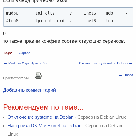
Если вывод примерно такой
#udp6       tpi_clts      v     inet6    udp     -    
0
то также правим конфиги соответствующих сервисов.
Tags:
Сервер
←
→
Mod_ruid2 для Apache 2.x
Отключение systemd на Debian
←
Назад
Просмотров: 5411
Добавить комментарий
Рекомендуем по теме...
Отключение systemd на Debian
- Сервер на Debian Linux
Настройка DKIM и Exim4 на Debian
- Сервер на Debian
Linux