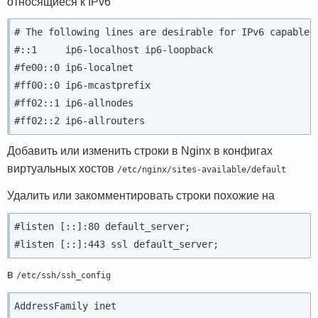
относящиеся к IPv6
# The following lines are desirable for IPv6 capable h
#::1     ip6-localhost ip6-loopback

#fe00::0 ip6-localnet

#ff00::0 ip6-mcastprefix

#ff02::1 ip6-allnodes

Добавить или изменить строки в Nginx в конфигах
виртуальных хостов
/etc/nginx/sites-available/default
Удалить или закомментировать строки похожие на
#listen [::]:80 default_server;

в
/etc/ssh/ssh_config
AddressFamily inet