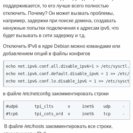
поддерживается, то его лучше всего полностью
отключить. Почему? Он может вызвать проблемы,
например, задержки при поиске домена, создавать
ненужные попытки подключения к адресам ipv6, что
будет вызывать в сети задержку и т.д.
Отключить IPv6 в ядре Debian можно командами или
добавлением опций в файлы конфигов
echo net.ipv6.conf.all.disable_ipv6=1 > /etc/sysctl.d/
echo net.ipv6.conf.default.disable_ipv6 = 1 >> /etc/sy
в файле /etc/netconfig закомментировать строки
#udp6       tpi_clts      v     inet6    udp     -    
В файле /etc/hosts закомментировать все строки,