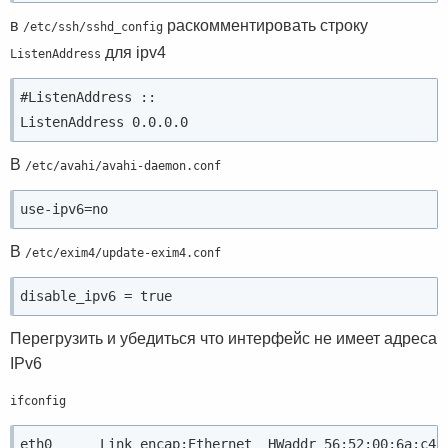
в
раскомментировать строку
/etc/ssh/sshd_config
для ipv4
ListenAddress
#ListenAddress ::

В
/etc/avahi/avahi-daemon.conf
В
/etc/exim4/update-exim4.conf
Перегрузить и убедиться что интерфейс не имеет адреса
IPv6
ifconfig
eth0      Link encap:Ethernet  HWaddr 56:52:00:6a:с4: