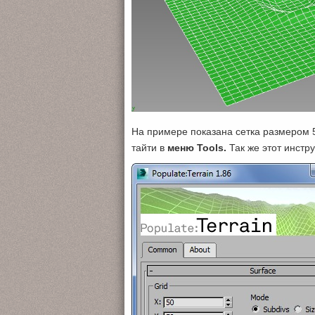
На примере показана сетка размером 
тайти в
меню Tools.
Так же этот инстр