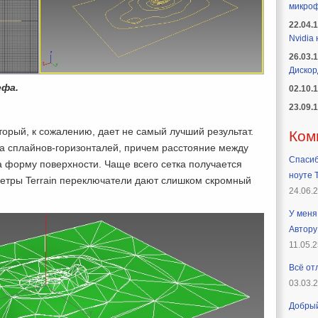
микроф
22.04.
Nvidia
26.03.
Дискор
ефа.
02.10.
23.09.
орый, к сожалению, дает не самый лучший результат.
Ком
ра сплайнов-горизонталей, причем расстояние между
Спасиб
а форму поверхности. Чаще всего сетка получается
ноуте T
метры Terrain переключатели дают слишком скромный
24.06.
У меня 
Автору
11.05.2
Всё от
03.03.
Добрый