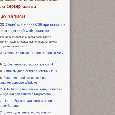
сервер
скрипты
вка
ые записи
.23
Ошибка 0x00000709 при попытке
овить сетевой USB принтер
енная в заголовке ошибка возникает в
ких ситуациях, связанных с подключением
о принтера или с его…
22
Очистка Opencart 3x через запрос в базу
х
19
Добавление сертификата в exim4
18
Утилиты диагностики системы Linux
18
Решение проблем печати на
альном сервере Windows
17
AutoDucking или уменьшение громкости
й музыки при записи с микрофона
17
Настройка виртуального микшера
eeter Banana
17
Шумоподавление аудиозаписи с