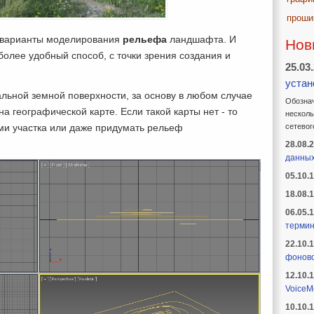
проши
 варианты моделирования
рельефа
ландшафта. И
Нов
олее удобный способ, с точки зрения создания и
25.03
устан
льной земной поверхности, за основу в любом случае
Обознач
на географической карте. Если такой карты нет - то
несколь
и участка или даже придумать рельеф
сетевог
28.08.
данны
05.10.
18.08.
06.05.
термин
22.10.
фоново
12.10.
VoiceM
10.10.