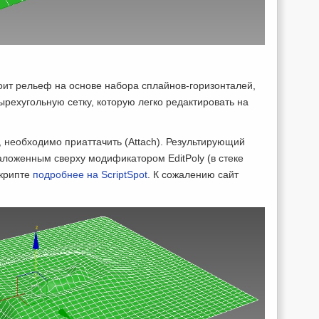
ит рельеф на основе набора сплайнов-горизонталей,
рехугольную сетку, которую легко редактировать на
 необходимо приаттачить (Attach). Результирующий
аложенным сверху модификатором EditPoly (в стеке
скрипте
подробнее на SсriptSpot
. К сожалению сайт