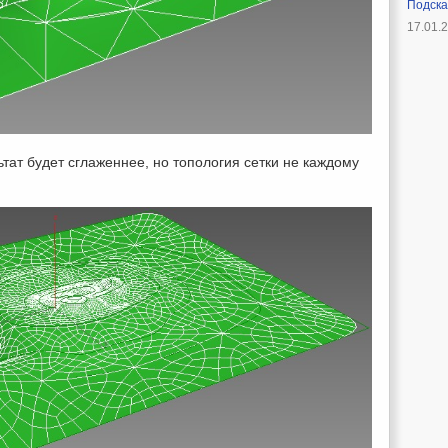
Подска
17.01.
ат будет сглаженнее, но топология сетки не каждому