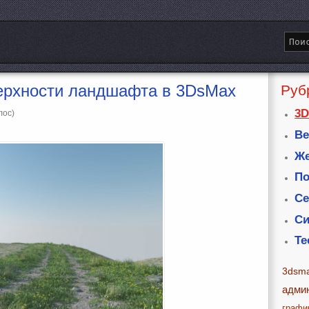
ерхности ландшафта в 3DsMax
Руб
3D
лос)
Ве
Же
По
Се
Си
Те
3dsm
адми
графи