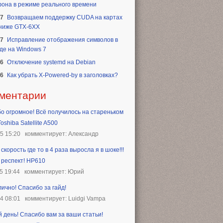
она в режиме реального времени
17
Возвращаем поддержку CUDA на картах
 ниже GTX-6XX
17
Исправление отображения символов в
де на Windows 7
16
Отключение systemd на Debian
16
Как убрать X-Powered-by в заголовках?
ментарии
о огромное! Всё получилось на стареньком
oshiba Satellite A500
25 15:20
комментирует: Александр
скорость где то в 4 раза выросла я в шоке!!!
 респект! HP610
5 19:44
комментирует: Юрий
лично! Спасибо за гайд!
24 08:01
комментирует: Luidgi Vampa
 день! Спасибо вам за ваши статьи!