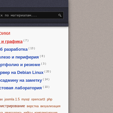
рики
( 7 )
 и графика
( 13 )
б разработка
( 8 )
лезо и периферия
( 3 )
ртфолио и резюме
( 20 )
рвер на Debian Linux
( 14 )
садмину на заметку
( 10 )
стовая лаборатория
ax
joomla 1.5
php
mysql
opencart3
нистрирование
верстка
визуализация
ка
кейсы
звукозапись
комплектующие