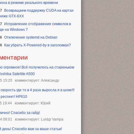
она в режиме реального времени
17
Возвращаем поддержку CUDA на картах
 ниже GTX-6XX
17
Исправление отображения символов в
де на Windows 7
16
Отключение systemd на Debian
16
Как убрать X-Powered-by в заголовках?
ментарии
о огромное! Всё получилось на стареньком
oshiba Satellite A500
25 15:20
комментирует: Александр
скорость где то в 4 раза выросла я в шоке!!!
 респект! HP610
5 19:44
комментирует: Юрий
лично! Спасибо за гайд!
24 08:01
комментирует: Luidgi Vampa
 день! Спасибо вам за ваши статьи!