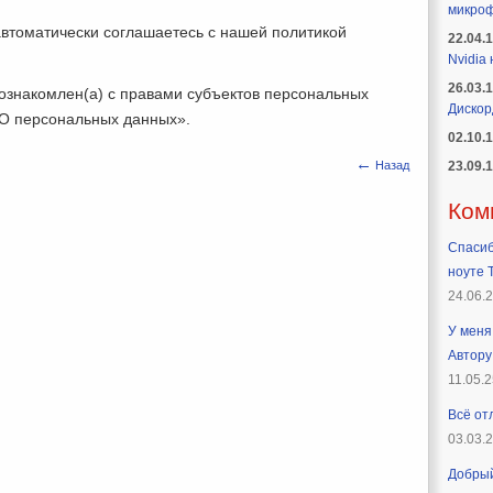
микроф
автоматически соглашаетесь с нашей политикой
22.04.
Nvidia
26.03.
 ознакомлен(а) с правами субъектов персональных
Дискор
«О персональных данных».
02.10.
←
23.09.
Назад
Ком
Спасиб
ноуте T
24.06.
У меня 
Автору
11.05.2
Всё от
03.03.
Добрый