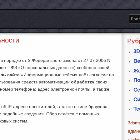
ьности
Руб
3D
в порядке ст. 9 Федерального закона от 27.07.2006 N
Ве
ее – ФЗ «О персональных данных») свободно своей
Же
ль сайта
«Информационные кейсы» даёт согласие на
По
ользования средств автоматизации
обработку
своих
номер телефона; адрес электронной почты; а так же
Се
Си
об IP-адресе посетителей, а также о типе браузера,
Те
е подобные сведения. Сбор ведётся с помощью
ковых систем.
3dsm
и
адми
графи