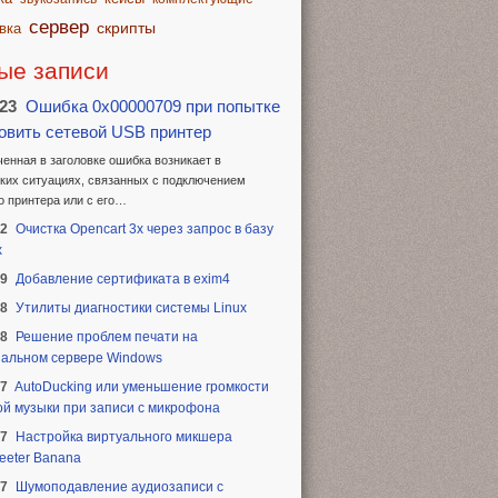
сервер
скрипты
вка
ые записи
.23
Ошибка 0x00000709 при попытке
овить сетевой USB принтер
енная в заголовке ошибка возникает в
ких ситуациях, связанных с подключением
о принтера или с его…
22
Очистка Opencart 3x через запрос в базу
х
19
Добавление сертификата в exim4
18
Утилиты диагностики системы Linux
18
Решение проблем печати на
альном сервере Windows
17
AutoDucking или уменьшение громкости
й музыки при записи с микрофона
17
Настройка виртуального микшера
eeter Banana
17
Шумоподавление аудиозаписи с