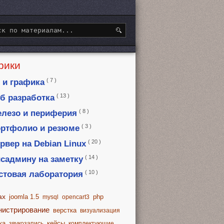
рики
( 7 )
 и графика
( 13 )
б разработка
( 8 )
лезо и периферия
( 3 )
ртфолио и резюме
( 20 )
рвер на Debian Linux
( 14 )
садмину на заметку
( 10 )
стовая лаборатория
ax
joomla 1.5
php
mysql
opencart3
нистрирование
верстка
визуализация
ка
кейсы
звукозапись
комплектующие