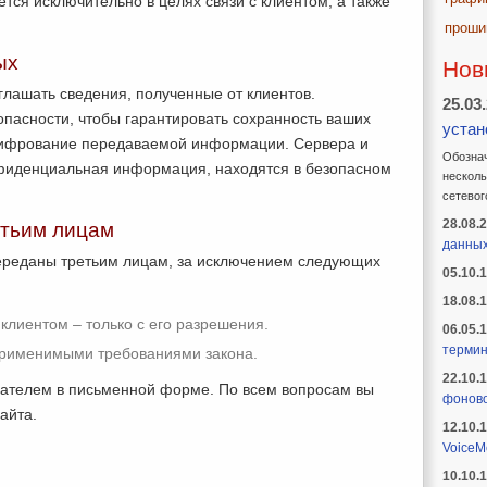
ся исключительно в целях связи с клиентом, а также
проши
ых
Нов
глашать сведения, полученные от клиентов.
25.03
опасности, чтобы гарантировать сохранность ваших
устан
 шифрование передаваемой информации. Сервера и
Обознач
нфиденциальная информация, находятся в безопасном
несколь
сетевог
28.08.
етьим лицам
данны
ереданы третьим лицам, за исключением следующих
05.10.
18.08.
клиентом – только с его разрешения.
06.05.
термин
применимыми требованиями закона.
22.10.
вателем в письменной форме. По всем вопросам вы
фоново
айта.
12.10.
VoiceM
10.10.