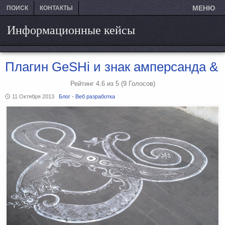
МЕНЮ
ПОИСК
КОНТАКТЫ
Информационные кейсы
Плагин GeSHi и знак амперсанда &
Рейтинг
4.6
из
5
(9
Голосов)
11 Октября 2013
Блог
-
Веб разработка