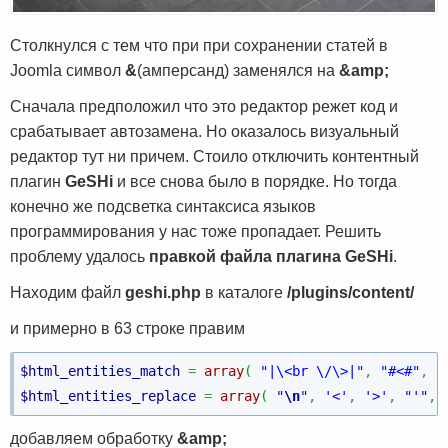
Столкнулся с тем что при при сохранении статей в
Joomla символ
&
(амперсанд) заменялся на
&amp;
Сначала предположил что это редактор режет код и
срабатывает автозамена. Но оказалось визуальный
редактор тут ни причем. Стоило отключить контентный
плагин
GeSHi
и все снова было в порядке. Но тогда
конечно же подсветка синтаксиса языков
программирования у нас тоже пропадает. Решить
проблему удалось
правкой файла плагина GeSHi
.
Находим файл
geshi.php
в каталоге
/plugins/content/
и примерно в 63 строке правим
$html_entities_match
=
array
(
"|\<br \/\>|"
,
"#<#"
,
"
$html_entities_replace
=
array
(
"
\n
"
,
'<'
,
'>'
,
"'"
,
добавляем обработку
&amp;