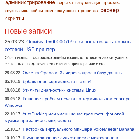
администрирование
верстка
графика
визуализация
сервер
кейсы
прошивка
звукозапись
комплектующие
скрипты
Новые записи
25.03.23
Ошибка 0x00000709 при попытке установить
сетевой USB принтер
Обозначенная в заголовке ошибка возникает в нескольких ситуациях,
связанных с подключением сетевого принтера или с его…
28.08.22
Очистка Opencart 3x через запрос в базу данных
05.10.19
Добавление сертификата в exim4
18.08.18
Утилиты диагностики системы Linux
06.05.18
Решение проблем печати на терминальном сервере
Windows
22.10.17
AutoDucking или уменьшение громкости фоновой
музыки при записи с микрофона
12.10.17
Настройка виртуального микшера VoiceMeeter Banana
10.10.17
Шумоподавление аудиозаписи с микрофона в