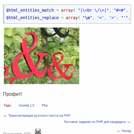
$html_entities_match
=
array
(
"|\<br \/\>|"
,
"#<#"
,
"
$html_entities_replace
=
array
(
"
\n
"
,
'<'
,
'>'
,
"'"
,
Профит!
Tags:
Joomla 1.5
Php
←
Транслитерация русского текста на PHP
→
Тестовое задание по PHP для кандидата
←
Назад
Просмотров: 4746