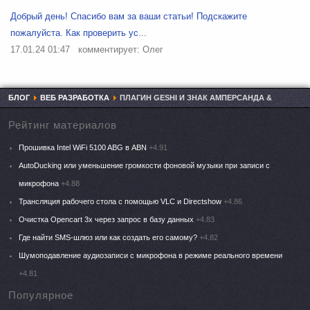
Добрый день! Спасибо вам за ваши статьи! Подскажите
пожалуйста. Как проверить ус...
17.01.24 01:47
комментирует: Олег
БЛОГ
ВЕБ РАЗРАБОТКА
ПЛАГИН GESHI И ЗНАК АМПЕРСАНДА &
Рейтинг материалов
Прошивка Intel WiFi 5100 ABG в ABN
+4.91
AutoDucking или уменьшение громкости фоновой музыки при записи с
микрофона
+4.88
Трансляция рабочего стола с помощью VLC и Directshow
+4.86
Очистка Opencart 3x через запрос в базу данных
+4.83
Где найти SMS-шлюз или как создать его самому?
+4.82
Шумоподавление аудиозаписи с микрофона в режиме реального времени
+4.81
Популярное