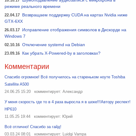
10.10.17
Шумоподавление аудиозаписи с микрофона в
режиме реального времени
22.04.17
Возвращаем поддержку CUDA на картах Nvidia ниже
GTX-6XX
26.03.17
Исправление отображения символов в Дискорде на
Windows 7
02.10.16
Отключение systemd на Debian
23.09.16
Как убрать X-Powered-by в заголовках?
Комментарии
Спасибо огромное! Всё получилось на стареньком ноуте Toshiba
Satellite A500
24.06.25 15:20
комментирует: Александр
У меня скорость где то в 4 раза выросла я в шоке!!!Автору респект!
HP610
11.05.25 19:44
комментирует: Юрий
Всё отлично! Спасибо за гайд!
03.03.24 08:01
комментирует: Luidgi Vampa