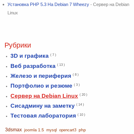
Установка PHP 5.3 На Debian 7 Wheezy
- Сервер на Debian
Linux
Рубрики
3D и графика
( 7 )
Веб разработка
( 13 )
Железо и периферия
( 8 )
Портфолио и резюме
( 3 )
Сервер на Debian Linux
( 20 )
Сисадмину на заметку
( 14 )
Тестовая лаборатория
( 10 )
3dsmax
joomla 1.5
php
mysql
opencart3