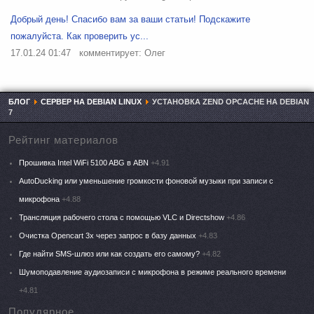
Добрый день! Спасибо вам за ваши статьи! Подскажите
пожалуйста. Как проверить ус...
17.01.24 01:47
комментирует: Олег
БЛОГ
СЕРВЕР НА DEBIAN LINUX
УСТАНОВКА ZEND OPCACHE НА DEBIAN
7
Рейтинг материалов
Прошивка Intel WiFi 5100 ABG в ABN
+4.91
AutoDucking или уменьшение громкости фоновой музыки при записи с
микрофона
+4.88
Трансляция рабочего стола с помощью VLC и Directshow
+4.86
Очистка Opencart 3x через запрос в базу данных
+4.83
Где найти SMS-шлюз или как создать его самому?
+4.82
Шумоподавление аудиозаписи с микрофона в режиме реального времени
+4.81
Популярное