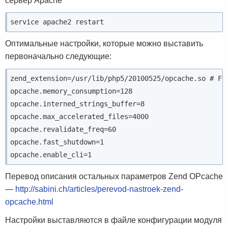
сервер Apache
service apache2 restart
Оптимальные настройки, которые можно выставить
первоначально следующие:
zend_extension=/usr/lib/php5/20100525/opcache.so # Fil
opcache.memory_consumption=128

opcache.interned_strings_buffer=8

opcache.max_accelerated_files=4000

opcache.revalidate_freq=60

opcache.fast_shutdown=1

opcache.enable_cli=1
Перевод описания остальных параметров Zend OPcache
—
http://sabini.ch/articles/perevod-nastroek-zend-
opcache.html
Настройки выставляются в файле конфигурации модуля