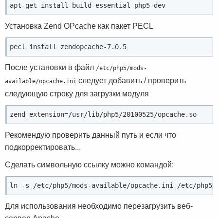
apt-get install build-essential php5-dev
Установка Zend OPcache как пакет PECL
pecl install zendopcache-7.0.5
После установки в файл
/etc/php5/mods-
следует добавить / проверить
available/opcache.ini
следующую строку для загрузки модуля
zend_extension=/usr/lib/php5/20100525/opcache.so
Рекомендую проверить данный путь и если что
подкорректировать...
Сделать символьную ссылку можно командой:
ln -s /etc/php5/mods-available/opcache.ini /etc/php5/
Для использования необходимо перезагрузить веб-